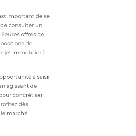
 est important de se
z de consulter un
lleures offres de
opositions de
rojet immobilier à
opportunité à saisir
 en agissant de
 pour concrétiser
profitez dès
 le marché