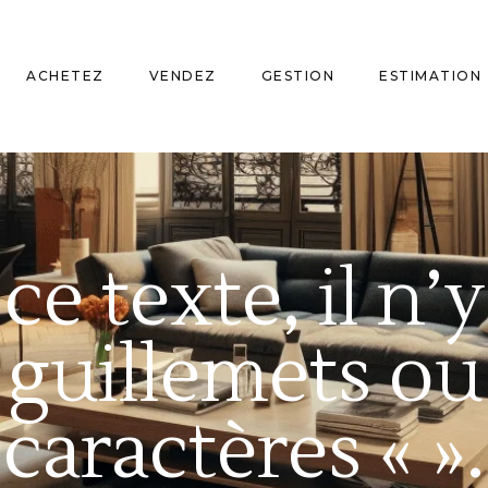
ACHETEZ
VENDEZ
GESTION
ESTIMATION
ce texte, il n’y
 guillemets ou
caractères « ».