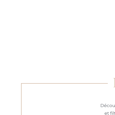
Découv
et f