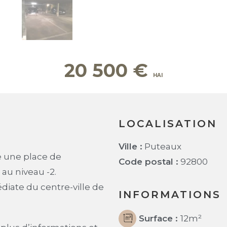
20 500
€
LOCALISATION
Ville :
Puteaux
e une place de
Code postal :
92800
au niveau -2.
iate du centre-ville de
INFORMATIONS
Surface :
12
m²