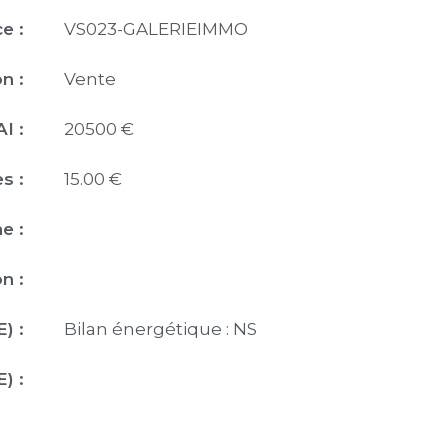
e :
VS023-GALERIEIMMO
n :
Vente
I :
20500 €
s :
15.00 €
e :
n :
) :
Bilan énergétique : NS
) :