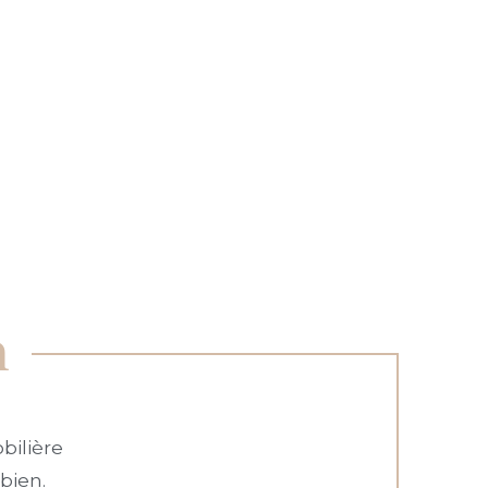
n
bilière
bien.