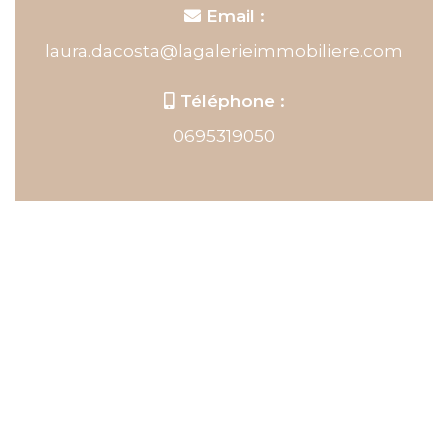
Email :
laura.dacosta@lagalerieimmobiliere.com
Téléphone :
0695319050