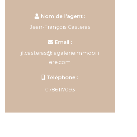
Nom de l’agent :
Jean-François Casteras
Email :
jf.casteras@lagalerieimmobili
ere.com
Téléphone :
0786117093