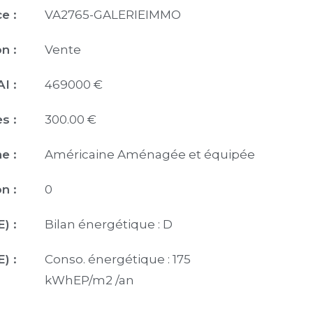
e :
VA2765-GALERIEIMMO
n :
Vente
I :
469000 €
s :
300.00 €
e :
Américaine Aménagée et équipée
n :
0
) :
Bilan énergétique : D
) :
Conso. énergétique : 175
kWhEP/m2 /an