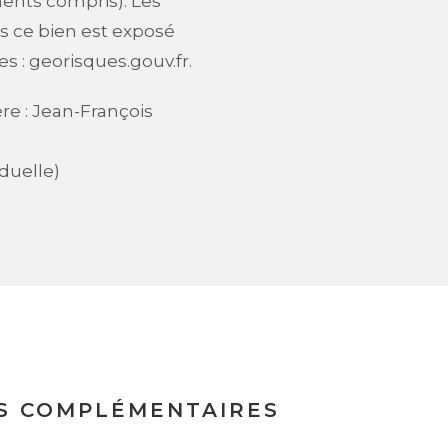
ents compris). Les
s ce bien est exposé
es : georisques.gouv.fr.
re : Jean-François
duelle)
S COMPLÉMENTAIRES