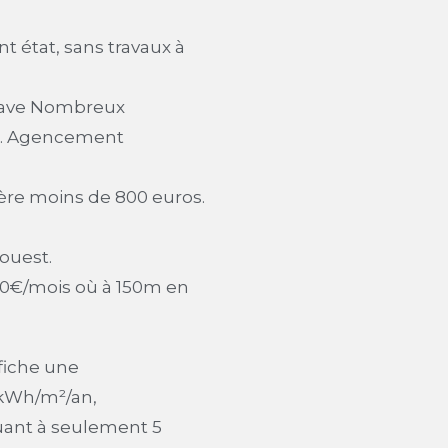
t état, sans travaux à
Cave Nombreux
e. Agencement
cière moins de 800 euros.
 ouest.
80€/mois où à 150m en
fiche une
kWh/m²/an,
tuant à seulement 5