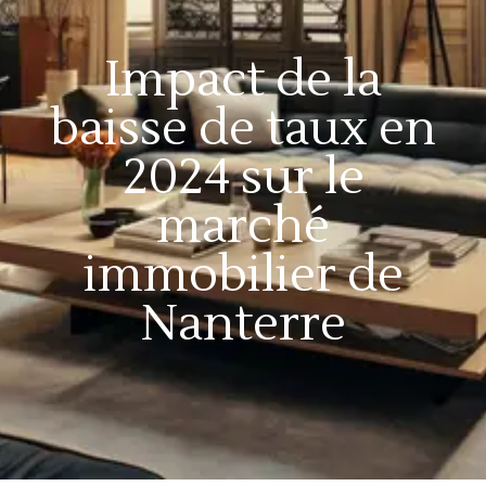
Impact de la
baisse de taux en
2024 sur le
marché
immobilier de
Nanterre